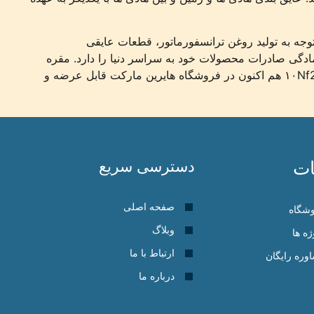
ا توجه به تولید روغن ترانسفورماتور، قطعات عایقی
ادگی صادرات محصولات خود به سراسر دنیا را دارد. مقره
بوشینگ فشار قوی دو پله مدل ۱۰Nf250، از تولیدات شرکت ایران ترانسفو در زمینه مقره ترانسفورماتور می باشد. بوشینگ مدل ۱۰Nf250 هم اکنون در فروشگاه هایرین مارکت قابل عرضه و
ت
دسترسی سریع
صفحه اصلی
شگاه
وبلاگ
ژه ها
ارتباط با ما
وره رایگان
درباره ما