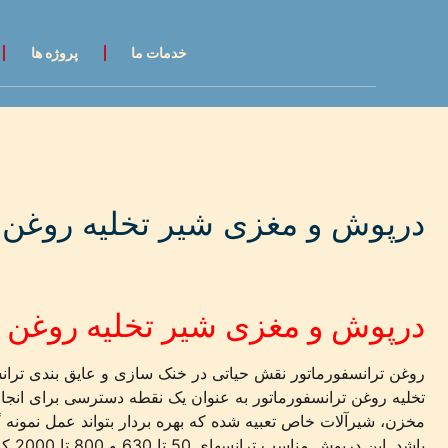
خدمات ما
پروژه ها
درپوش و مغزی شیر تخلیه روغن 
درپوش و مغزی شیر تخلیه روغن ت
روغن ترانسفورماتور نقش حیاتی در خنک سازی و عایق بندی تران
تخلیه روغن ترانسفورماتور به عنوان یک نقطه دسترسی برای انج
مخزن، شیرآلات خاص تعبیه شده که بهره بردار بتواند عمل نمون
باشد. این درپوش مناسب ترانسهای 50 تا 630 و 800 تا 2000 کاوا در هایرین مارکت عرضه می شود.